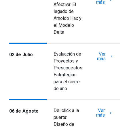
más
Afectiva: El
legado de
Arnoldo Hax y
el Modelo
Delta
Evaluación de
Ver
02 de Julio
keyboard_arrow_right
más
Proyectos y
Presupuestos:
Estrategias
para el cierre
de año
Del click a la
Ver
06 de Agosto
keyboard_arrow_right
más
puerta:
Diseño de