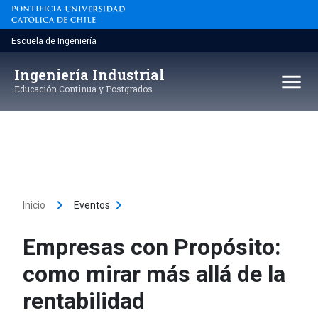
Saltar
al
contenido
Escuela de Ingeniería
Ingeniería Industrial
menu
Educación Continua y Postgrados
keyboard_arrow_right
keyboard_arrow_right
Inicio
Eventos
Empresas con Propósito:
como mirar más allá de la
rentabilidad