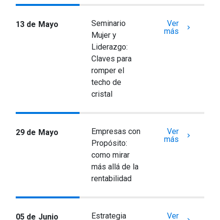
Seminario
Ver
13 de Mayo
keyboard_arrow_right
más
Mujer y
Liderazgo:
Claves para
romper el
techo de
cristal
Empresas con
Ver
29 de Mayo
keyboard_arrow_right
más
Propósito:
como mirar
más allá de la
rentabilidad
Estrategia
Ver
05 de Junio
keyboard_arrow_right