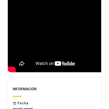
INFORMACIÓN
Fecha
calendar_month