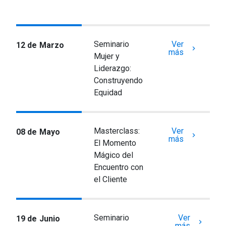
Seminario
Ver
12 de Marzo
keyboard_arrow_right
más
Mujer y
Liderazgo:
Construyendo
Equidad
Masterclass:
Ver
08 de Mayo
keyboard_arrow_right
más
El Momento
Mágico del
Encuentro con
el Cliente
Seminario
Ver
19 de Junio
keyboard_arrow_right
más