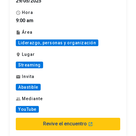
29/05/2025
Hora
schedule
9:00 am
Área
insert_drive_file
Liderazgo, personas y organización
Lugar
location_on
Streaming
Invita
mail
Abastible
Mediante
group
YouTube
Revive el encuentro
launch