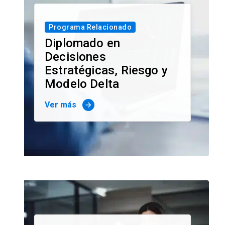
Programa Relacionado
Diplomado en
Decisiones
Estratégicas, Riesgo y
Modelo Delta
Ver más
arrow_forward