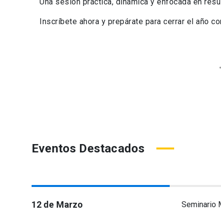
Una sesión práctica, dinámica y enfocada en resul
Inscríbete ahora y prepárate para cerrar el año co
Obtén tus tickets
Ticket
Asistir Online