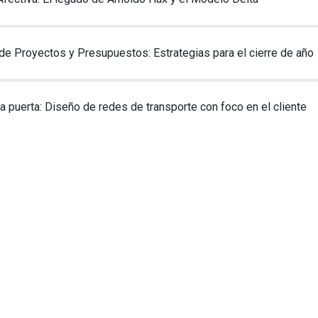
ujer y Liderazgo: Claves para romper el techo de cristal
n Propósito: como mirar más allá de la rentabilidad
Afectiva: El legado de Arnoldo Hax y el Modelo Delta
de Proyectos y Presupuestos: Estrategias para el cierre de año
 la puerta: Diseño de redes de transporte con foco en el cliente