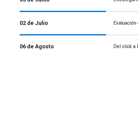
13 de Mayo
Seminario M
29 de Mayo
Empresas co
05 de Junio
Estrategia 
02 de Julio
Evaluación 
06 de Agosto
Del click a