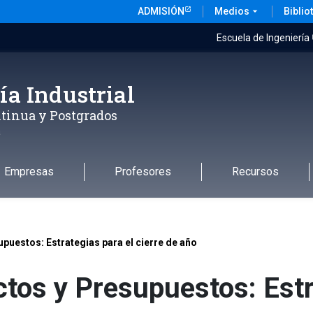
ADMISIÓN
Medios
arrow_drop_down
Biblio
Escuela de Ingeniería
ía Industrial
tinua y Postgrados
a
Empresas
Profesores
Recursos
puestos: Estrategias para el cierre de año
tos y Presupuestos: Estr