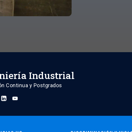
¡Conoce 
de Ingeni
de Siste
niería Industrial