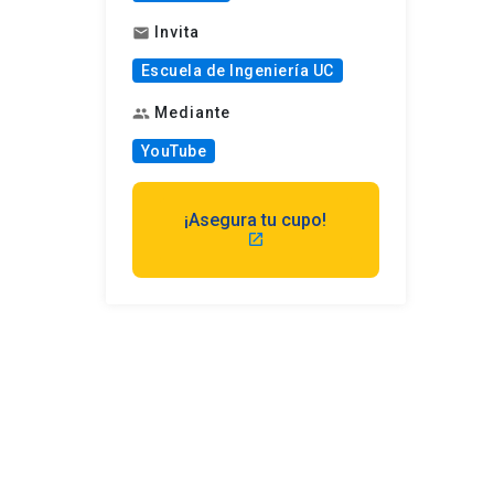
Invita
mail
Escuela de Ingeniería UC
Mediante
group
YouTube
¡Asegura tu cupo!
launch