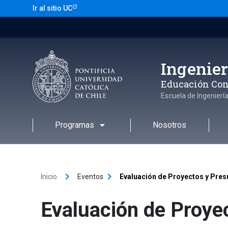
Saltar
Ir al sitio UC
al
contenido
Ingenier
Educación Con
Escuela de Ingenierí
arrow_drop_down
Programas
Nosotros
keyboard_arrow_right
keyboard_arrow_right
Inicio
Eventos
Evaluación de Proyectos y Presu
Evaluación de Proyec