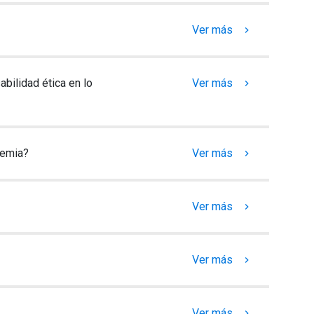
Ver más
keyboard_arrow_right
Ver más
keyboard_arrow_right
bilidad ética en lo
Ver más
keyboard_arrow_right
demia?
Ver más
keyboard_arrow_right