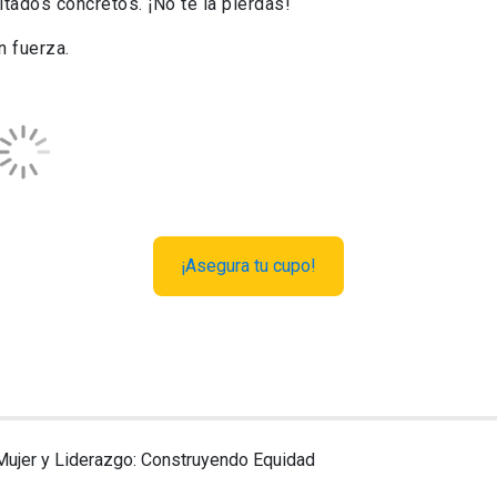
tados concretos. ¡No te la pierdas!
n fuerza.
Registros vía
Welcu
Precio
Total
Cantidad
Gratis
Gratis
Cerrado
Total:
Gratis
¡Asegura tu cupo!