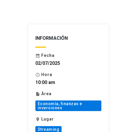
INFORMACIÓN
Fecha
calendar_month
02/07/2025
Hora
schedule
10:00 am
Área
insert_drive_file
Economía, finanzas e
inversiones
Lugar
location_on
Streaming