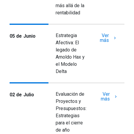
más allá de la
rentabilidad
Estrategia
Ver
05 de Junio
keyboard_arrow_right
más
Afectiva: El
legado de
Arnoldo Hax y
el Modelo
Delta
Evaluación de
Ver
02 de Julio
keyboard_arrow_right
más
Proyectos y
Presupuestos:
Estrategias
para el cierre
de año