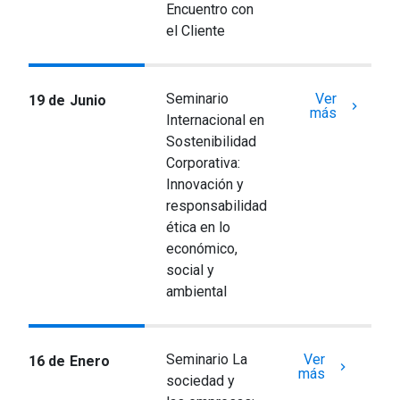
Encuentro con
el Cliente
Seminario
Ver
19 de Junio
keyboard_arrow_right
más
Internacional en
Sostenibilidad
Corporativa:
Innovación y
responsabilidad
ética en lo
económico,
social y
ambiental
Seminario La
Ver
16 de Enero
keyboard_arrow_right
más
sociedad y