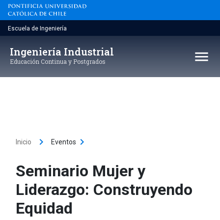
Saltar
al
contenido
Escuela de Ingeniería
Ingeniería Industrial
menu
Educación Continua y Postgrados
keyboard_arrow_right
keyboard_arrow_right
Inicio
Eventos
Seminario Mujer y
Liderazgo: Construyendo
Equidad