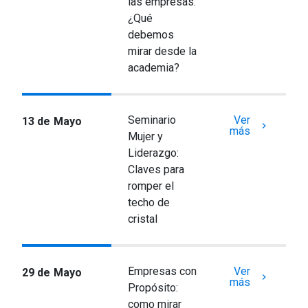
las empresas:
¿Qué
debemos
mirar desde la
academia?
Seminario
Ver
13 de Mayo
keyboard_arrow_right
más
Mujer y
Liderazgo:
Claves para
romper el
techo de
cristal
Empresas con
Ver
29 de Mayo
keyboard_arrow_right
más
Propósito:
como mirar