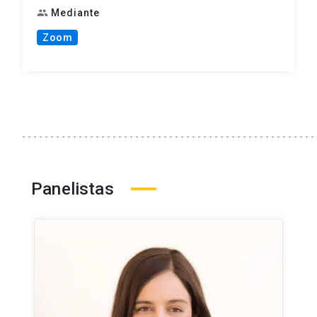
Mediante
group
Zoom
Panelistas