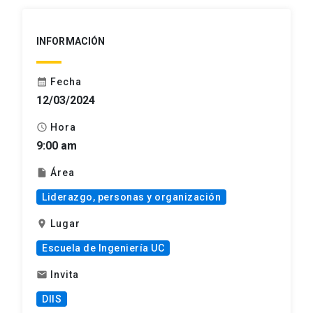
INFORMACIÓN
Fecha
calendar_month
12/03/2024
Hora
schedule
9:00 am
Área
insert_drive_file
Liderazgo, personas y organización
Lugar
location_on
Escuela de Ingeniería UC
Invita
mail
DIIS