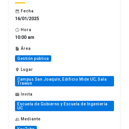
Fecha
calendar_month
16/01/2025
Hora
schedule
10:00 am
Área
insert_drive_file
Gestión pública
Lugar
location_on
Campus San Joaquín, Edificio Mide UC, Sala
Trawun
Invita
mail
Escuela de Gobierno y Escuela de Ingeniería
UC
Mediante
group