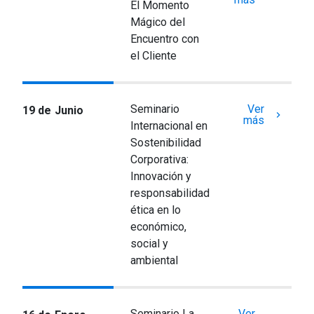
El Momento
Mágico del
Encuentro con
el Cliente
Seminario
Ver
19 de Junio
keyboard_arrow_right
más
Internacional en
Sostenibilidad
Corporativa:
Innovación y
responsabilidad
ética en lo
económico,
social y
ambiental
Seminario La
Ver