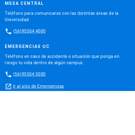
MESA CENTRAL
Teléfono para comunicarse con las distintas áreas de la
Universidad.
phone
(56)95504 4000
EMERGENCIAS UC
Teléfono en caso de accidente o situación que ponga en
riesgo tu vida dentro de algún campus.
phone
(56)95504 5000
launch
Ir al sitio de Emergencias
DISCRIMINACIÓN Y VIOLENCIA
Orientación y apoyo en casos de discriminación, violencia de
género o violencia sexual.
launch
Contacto para apoyo