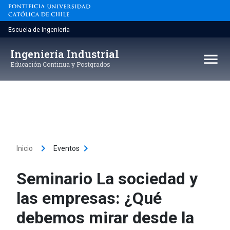
Saltar
al
contenido
Escuela de Ingeniería
Ingeniería Industrial
menu
Educación Continua y Postgrados
keyboard_arrow_right
keyboard_arrow_right
Inicio
Eventos
Seminario La sociedad y
las empresas: ¿Qué
debemos mirar desde la