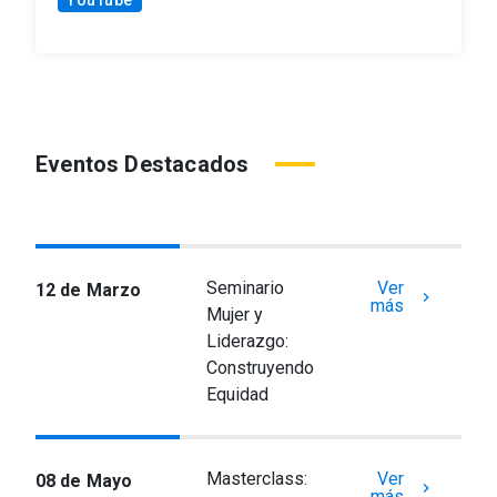
YouTube
Eventos Destacados
Seminario
Ver
12 de Marzo
keyboard_arrow_right
más
Mujer y
Liderazgo:
Construyendo
Equidad
Masterclass:
Ver
08 de Mayo
keyboard_arrow_right
más