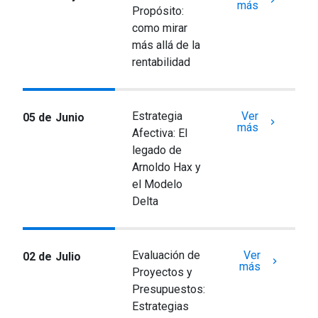
keyboard_arrow_right
más
Propósito:
como mirar
más allá de la
rentabilidad
Estrategia
Ver
05 de Junio
keyboard_arrow_right
más
Afectiva: El
legado de
Arnoldo Hax y
el Modelo
Delta
Evaluación de
Ver
02 de Julio
keyboard_arrow_right
más
Proyectos y
Presupuestos:
Estrategias