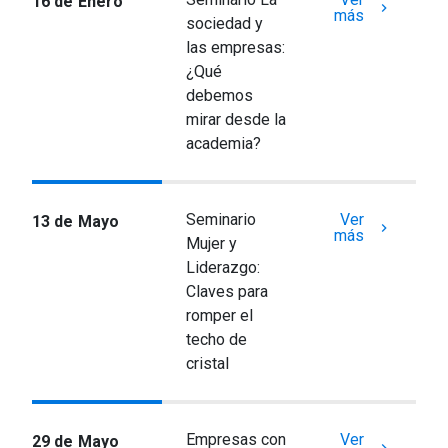
16 de Enero
keyboard_arrow_right
más
sociedad y
las empresas:
¿Qué
debemos
mirar desde la
academia?
Seminario
Ver
13 de Mayo
keyboard_arrow_right
más
Mujer y
Liderazgo:
Claves para
romper el
techo de
cristal
Empresas con
Ver
29 de Mayo