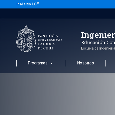
Saltar
Ir al sitio UC
al
contenido
Ingenier
Educación Con
Escuela de Ingenierí
arrow_drop_down
Programas
Nosotros