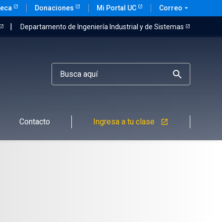
teca
Donaciones
Mi Portal UC
Correo
arrow_drop_down
Departamento de Ingeniería Industrial y de Sistemas
Contacto
Ingresa a tu clase
launch