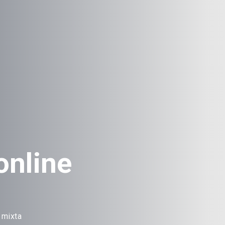
online
 mixta