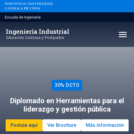
Saltar
al
contenido
Escuela de Ingeniería
Ingeniería Industrial
menu
Educación Continua y Postgrados
30% DCTO
Diplomado en Herramientas para el
liderazgo y gestión pública
Postula aquí
Ver Brochure
Más información