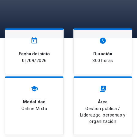
today
watch_later
Fecha de inicio
Duración
01/09/2026
300 horas
school
type_specimen
Modalidad
Área
Online Mixta
Gestión pública /
Liderazgo, personas y
organización