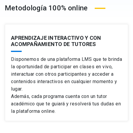
Introducción a herramientas para el análisis de
Metodología 100% online
Estados Financieros.
Análisis Vertical.
Bonos
Análisis Horizontal.
Valoración intrínseca de una empresa
Asimetrías de información
Identificando tendencias y cambios.
real
¿Qué es un bono? ¿Quiénes participan de la
Información asimétrica y estructura de capital.
emisión de bonos? ¿Cuál es la documentación
Ajustes a las utilidades contables
Apalancamiento como una señal de credibilidad.
para la emisión de un bono?
APRENDIZAJE INTERACTIVO Y CON
Impuestos
Emisión de patrimonio y selección adversa.
ACOMPAÑAMIENTO DE TUTORES
Etapas de la emisión, estructura y contenido del
Análisis de ratios de liquidez y
Crecimiento esperado en EBIT
contrato de emisión y del prospecto.
Implicancias de emisión de patrimonio y
endeudamiento
Cálculo del valor
estructura de capital.
Rol de la Comisión para el Mercado Financiero.
Disponemos de una plataforma LMS que te brinda
Ratios de liquidez.
Aplicando los ratios de liquidez.
la oportunidad de participar en clases en vivo,
Ratios de endeudamiento.
interactuar con otros participantes y acceder a
Valoración relativa
Pago de dividendos
Securitización
Aplicando los ratios de endeudamiento.
contenidos interactivos en cualquier momento y
Qué es la valoración relativa
Distribuciones a los accionistas.
Aspectos más relevantes de la securitización,
lugar.
origen, estructura, actores que participan,
Estimando múltiplos de valoración
Pago de dividendos vs. recompra de acciones vs.
Además, cada programa cuenta con un tutor
características y ventajas, rol de los abogados y
retención de efectivo.
Distribución y estadísticas descriptivas del
Análisis de ratios de gestión y
temas principales que deben ser atendidos por
múltiplo
académico que te guiará y resolverá tus dudas en
La desventaja fiscal de los dividendos.
rentabilidad
ellos.
Definiendo empresas comparables
Política de pago de dividendos como una señal a
la plataforma online.
Ratios de gestión.
los
stakeholders
.
Aplicando los ratios de gestión.
Ratios de rentabilidad.
Financiamiento de Proyectos (Project
Aplicando los ratios de rentabilidad.
Valoración relativa de una empresa real