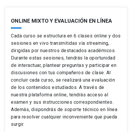
Finance)
Definiendo el múltiplo de valoración
Concepto, tipos de proyectos en los cuales aplica
Ver ficha del curso
este tipo de financiamiento, actores que
Aplicando la valoración relativa
Diagnóstico financiero integral y toma de
participan, garantías, etapas, revisión de los
ONLINE MIXTO Y EVALUACIÓN EN LÍNEA
Valoración relativa: Paso a paso
contratos que se suscriben en un financiamiento
decisiones
Comparando el valor relativo con el intrínseco
de proyecto.
Evaluación de la sostenibilidad financiera de una
Cada curso se estructura en 6 clases online y dos
empresa.
sesiones en vivo transmitidas vía streaming,
Identificación de fortalezas, debilidades y riesgos
financieros.
dirigidas por nuestros destacados académicos.
Toma de decisiones usando estados financieros.
Durante estas sesiones, tendrás la oportunidad
Ver ficha del curso
de interactuar, plantear preguntas y participar en
discusiones con tus compañeros de clase. Al
concluir cada curso, se realizará una evaluación
Ver ficha del curso
de los contenidos estudiados. A través de
nuestra plataforma online, tendrás acceso al
examen y sus instrucciones correspondientes.
Además, dispondrás de soporte técnico en línea
para resolver cualquier inconveniente que pueda
surgir.