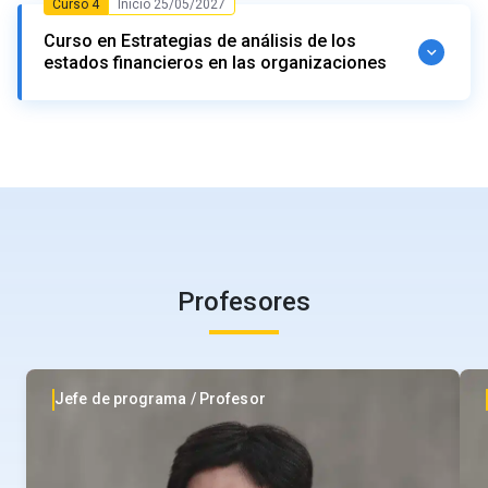
funcionamiento humano
Curso 4
Inicio 25/05/2027
financiamiento a las que pueden optar las
Inicio: 30/03/2027
Término: 24/05/2027
Jefe de programa / Profesor Tomás Reyes
Estrategias de gestión emocional
Curso en Estrategias de análisis de los
empresas, para facilitar la comprensión de su
Capital psicológico (autoeficacia, optimismo,
Resultado de aprendizaje
estados financieros en las organizaciones
esperanza y resiliencia)
funcionamiento.
Aplicar enfoques de valoración de empresas
Contenido
para generar recomendaciones de inversión
Inicio: 25/05/2027
Término: 20/07/2027
Proactividad y desarrollo de carrera
Profesores
acorde al logro de objetivos organizacionales
Estructura de capital en un mercado
perfecto
Resultado de aprendizaje
Proactividad y agilidad de aprendizaje
Felipe Dalgalarrando
Visión y propósito
Financiamiento a través de patrimonio y deuda.
Aplicar estrategias para el análisis de los
Profesores
Desarrollo de carrera
Apalancamiento, arbitraje y valor de la firma
estados financieros de las organizaciones.
(Modigliani-Miller I).
Jefe de programa / Profesor Tomás Reyes
Contenido
Apalancamiento, riesgo y costo de capital
Profesores
(Modigliani-Miller II).
Profesor Claudio Tapia
Profesores
Falacias de la estructura de capital.
Introducción a los aspectos legales del
financiamiento de la empresa:
Jefe de programa / Profesor Tomás Reyes
Contenido
Nociones generales.
Profesor Claudio Tapia
Jefe de programa / Profesor
Estructura de capital con impuestos
Operaciones de financiamiento (crédito simple,
crédito hipotecario, contrato de cuenta corriente
Beneficio tributario de los intereses.
Modelo de dividendos descontados
mercantil,
leasing
y
factoring
,
Repurchase
Valorizando el beneficio fiscal de los intereses.
Agreements
(“Repos”), crédito proveedores y
Contenido
El valor de una empresa y el precio de su acción
contrato de crédito internacional).
Reestructuración de capital para capturar el