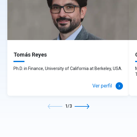
Los enfoques principales en valoración: valoración
beneficio fiscal de los intereses.
Títulos de crédito: letras de cambio, pagarés.
intrínseca y relativa
Estructura de capital óptima con impuestos.
Ley 18.010 – Operaciones de crédito de dinero.
Estado de Situación Financiera
Modelo de dividendos descontados.
Impuesto de timbres y estampillas.
Aplicación del modelo a un caso real.
Introducción a los Estados Financieros.
Los recursos de una empresa: Activos.
Costos de quiebra
Financiando los activos: Pasivos y Patrimonio.
Financiando la liquidez de la empresa.
Créditos bilaterales
Quiebra en un mercado perfecto.
Flujos de caja descontados
Costos de quiebra y dificultades financieras.
Aspectos principales de los créditos con un solo
Tomás Reyes
Valoración por flujos de caja descontados (FCD)
acreedor, riesgo de crédito, tasas de interés fijas y
Costos de quiebra y su efecto en el valor de la
variables, garantías, condiciones precedentes,
Estimación de flujos de caja libre
firma.
declaraciones y garantías, covenants, eventos de
Ph.D. in Finance, University of California at Berkeley, USA.
Estructura de capital óptima con costos de
incumplimiento.
quiebra.
Estado de Resultados y Flujos de
Efectivo
Estimando el crecimiento esperado y el
Ver perfil
keyboard_arrow_right
WACC
La Utilidad contable.
Créditos sindicados
Analizando las cuentas del Estado de Resultados
Problemas de agencia
Ajustes a las utilidades contables
y del Estado de Flujos de Efectivo.
Se tratan los aspectos principales de los créditos
1/3
Crecimientos a partir de utilidades históricas
Explotando a los acreedores: Los problemas de
El principio del devengo.
en los cuales existe más de un acreedor,
agencia del apalancamiento.
existencia de banco agente, principio de la
Crecimientos a partir de analistas financieros
democracia del sindicato, participaciones v/s
Motivando a los gerentes: Los beneficios de la
Crecimiento a partir de fundamentos
cesiones de créditos, análisis de cláusulas más
agencia del apalancamiento.
Valor terminal
relevantes con foco en contratos internacionales
Análisis comparativo
Estructura de capital óptima con problemas de
cross-border
.
WACC
agencia.