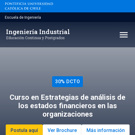
Saltar
al
contenido
Escuela de Ingeniería
Ingeniería Industrial
menu
Educación Continua y Postgrados
30% DCTO
Curso en Estrategias de análisis de
los estados financieros en las
organizaciones
Postula aquí
Ver Brochure
Más información