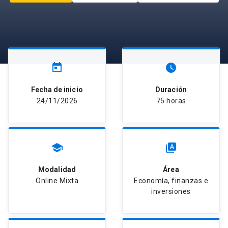
today
watch_later
Fecha de inicio
Duración
24/11/2026
75 horas
school
type_specimen
Modalidad
Área
Online Mixta
Economía, finanzas e
inversiones