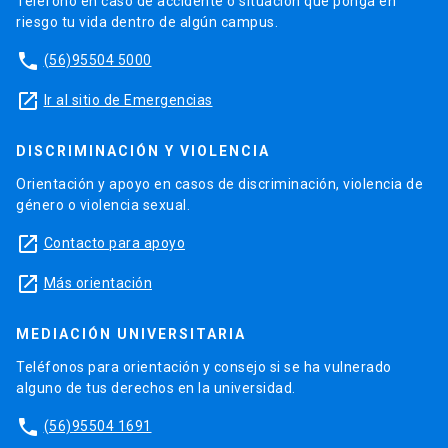
Teléfono en caso de accidente o situación que ponga en
riesgo tu vida dentro de algún campus.
phone
(56)95504 5000
launch
Ir al sitio de Emergencias
DISCRIMINACIÓN Y VIOLENCIA
Orientación y apoyo en casos de discriminación, violencia de
género o violencia sexual.
launch
Contacto para apoyo
launch
Más orientación
MEDIACIÓN UNIVERSITARIA
Teléfonos para orientación y consejo si se ha vulnerado
alguno de tus derechos en la universidad.
phone
(56)95504 1691