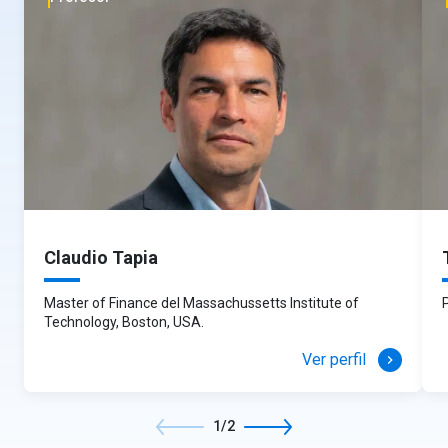
Claudio Tapia
Master of Finance del Massachussetts Institute of
Technology, Boston, USA.
Ver perfil
keyboard_arrow_right
1/2