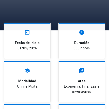
today
watch_later
Fecha de inicio
Duración
01/09/2026
300 horas
school
type_specimen
Modalidad
Área
Online Mixta
Economía, finanzas e
inversiones