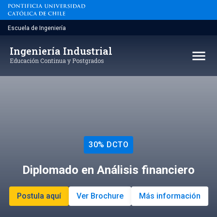
Saltar
al
contenido
Escuela de Ingeniería
Ingeniería Industrial
menu
Educación Continua y Postgrados
30% DCTO
Diplomado en Análisis financiero
Postula aquí
Ver Brochure
Más información