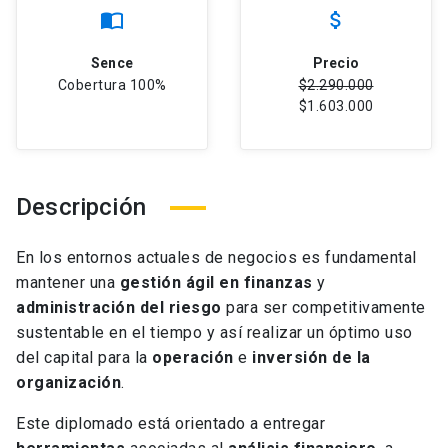
import_contacts
attach_money
Sence
Precio
Cobertura 100%
$2.290.000
$1.603.000
Descripción
En los entornos actuales de negocios es fundamental
mantener una
gestión ágil en finanzas
y
administración del riesgo
para ser competitivamente
sustentable en el tiempo y así realizar un óptimo uso
del capital para la
operación
e
inversión de la
organización
.
Este diplomado está orientado a entregar