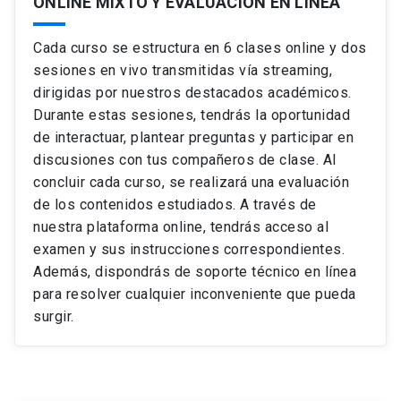
ONLINE MIXTO Y EVALUACIÓN EN LÍNEA
Valoración relativa: Paso a paso
Ver ficha del curso
Ver ficha del curso
El proceso de evaluación
Comparando el valor relativo con el intrínseco
Identificando flexibilidades.
Cada curso se estructura en 6 clases online y dos
Tipos de flexibilidad.
sesiones en vivo transmitidas vía streaming,
Árboles de decisión.
dirigidas por nuestros destacados académicos.
Resumen del proceso de evaluación de proyectos.
Durante estas sesiones, tendrás la oportunidad
Ver ficha del curso
Evaluación social de proyectos.
de interactuar, plantear preguntas y participar en
discusiones con tus compañeros de clase. Al
concluir cada curso, se realizará una evaluación
de los contenidos estudiados. A través de
Ver ficha del curso
nuestra plataforma online, tendrás acceso al
examen y sus instrucciones correspondientes.
Además, dispondrás de soporte técnico en línea
para resolver cualquier inconveniente que pueda
surgir.