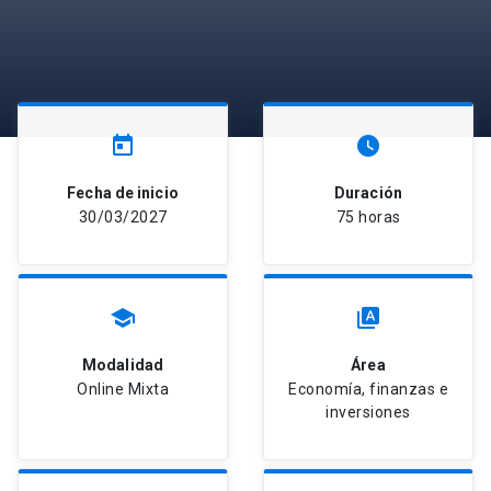
today
watch_later
Fecha de inicio
Duración
30/03/2027
75 horas
school
type_specimen
Modalidad
Área
Online Mixta
Economía, finanzas e
inversiones