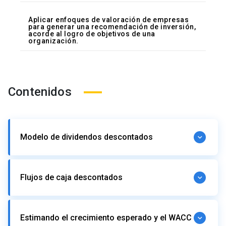
Aplicar enfoques de valoración de empresas
para generar una recomendación de inversión,
acorde al logro de objetivos de una
organización.
Contenidos
Modelo de dividendos descontados
El valor de una empresa y el precio de su acción
Flujos de caja descontados
Los enfoques principales en valoración: valoración
intrínseca y relativa
Modelo de dividendos descontados.
Valoración por flujos de caja descontados (FCD)
Aplicación del modelo a un caso real.
Estimando el crecimiento esperado y el WACC
Estimación de flujos de caja libre