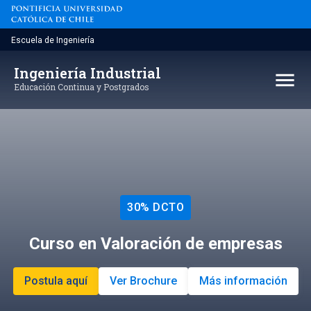
Saltar
al
contenido
Escuela de Ingeniería
Ingeniería Industrial
menu
Educación Continua y Postgrados
30% DCTO
Curso en Valoración de empresas
Postula aquí
Ver Brochure
Más información