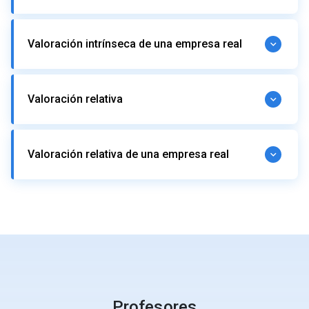
Ajustes a las utilidades contables
Valoración intrínseca de una empresa real
Crecimientos a partir de utilidades históricas
Crecimientos a partir de analistas financieros
Crecimiento a partir de fundamentos
Ajustes a las utilidades contables
Valor terminal
Valoración relativa
Impuestos
WACC
Crecimiento esperado en EBIT
Cálculo del valor
Qué es la valoración relativa
Valoración relativa de una empresa real
Estimando múltiplos de valoración
Distribución y estadísticas descriptivas del múltiplo
Definiendo empresas comparables
Definiendo el múltiplo de valoración
Aplicando la valoración relativa
Valoración relativa: Paso a paso
Comparando el valor relativo con el intrínseco
Profesores