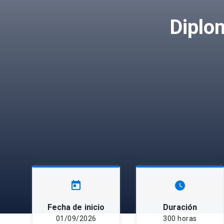
Diplo
today
watch_later
Fecha de inicio
Duración
01/09/2026
300 horas