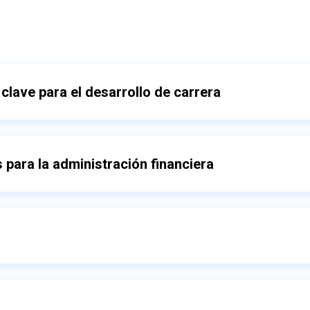
clave para el desarrollo de carrera
para la administración financiera
Gestión emocional y capi
sonal
Importancia de las emocion
Estrategias de gestión emoci
Capital psicológico (autoefic
inistración financiera de las organizaciones.