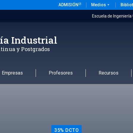
ADMISIÓN
Medios
arrow_drop_down
Biblio
Escuela de Ingeniería
ía Industrial
tinua y Postgrados
a
Empresas
Profesores
Recursos
35% DCTO