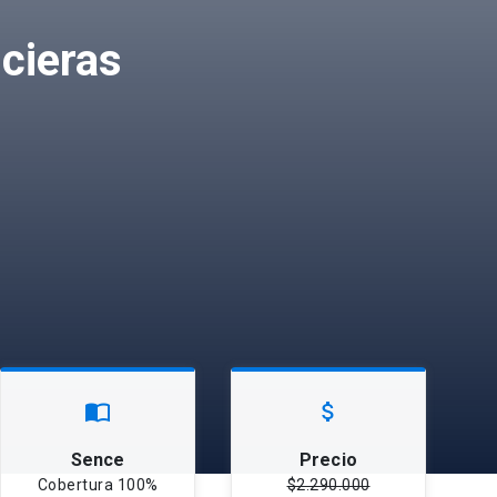
cieras
import_contacts
attach_money
Sence
Precio
Cobertura 100%
$2.290.000