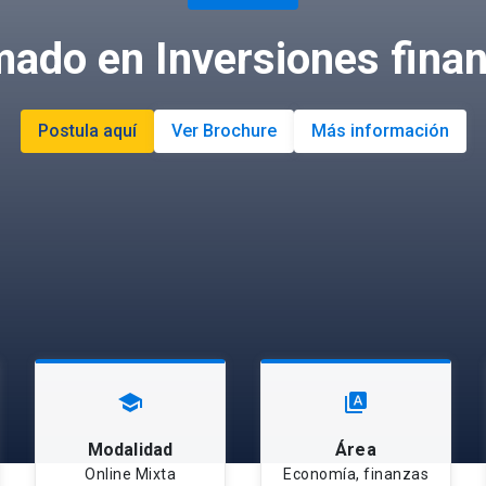
mado en Inversiones finan
Postula aquí
Ver Brochure
Más información
school
type_specimen
Modalidad
Área
Online Mixta
Economía, finanzas