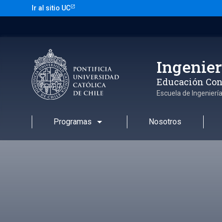
Saltar
Ir al sitio UC
al
contenido
Ingenier
Educación Con
Escuela de Ingenierí
arrow_drop_down
Programas
Nosotros