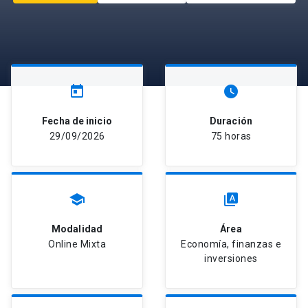
today
watch_later
Fecha de inicio
Duración
29/09/2026
75 horas
school
type_specimen
Modalidad
Área
Online Mixta
Economía, finanzas e
inversiones