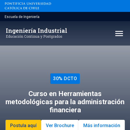
Saltar
al
contenido
Escuela de Ingeniería
Ingeniería Industrial
menu
Educación Continua y Postgrados
30% DCTO
Curso en Herramientas
metodológicas para la administración
financiera
Postula aquí
Ver Brochure
Más información