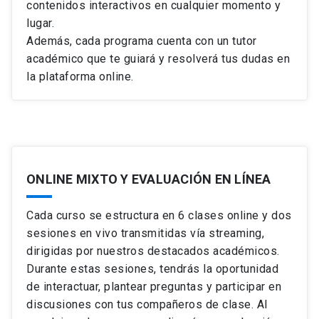
WhatsApp.
contenidos interactivos en cualquier momento y
campaña.
Estrategias de precios para productos nuevos.
Messenger.
lugar.
Campañas de
inbound marketing.
Precio y plaza
Estrategias de precios para mezcla de productos.
Además, cada programa cuenta con un tutor
Campañas de
influencers.
Estrategias para ajustes de precios.
Fijación de precios.
Campañas de
referral marketing.
académico que te guiará y resolverá tus dudas en
Modificación de precios.
Influenciadores, manejo de crisis en
Crecer aceleradamente con
growth hacking.
la plataforma online.
Iniciación y respuesta ante cambios en los precios.
redes sociales y social listening
Promoción
Plaza – distribución.
Marketing de influenciadores.
Comunicación Integrada de Marketing (IMC).
Manejo de crisis en redes sociales.
Herramientas de Comunicación de Marketing.
Social listening
o escucha social.
Ver ficha del curso
Promoción
Embudo de Conversión.
Métricas cuantitativas y cualitativas.
Comunicación en el marketing.
ONLINE MIXTO Y EVALUACIÓN EN LÍNEA
Publicidad.
Relaciones públicas.
Analítica y KPIS para medir el éxito en
Cada curso se estructura en 6 clases online y dos
Promociones de ventas.
redes sociales
Ver ficha del curso
sesiones en vivo transmitidas vía streaming,
Fuerza de venta.
Segmentación: Como hacerlo de manera
dirigidas por nuestros destacados académicos.
Marketing directo, redes
eficiente.
sociales,
influencers
y
product placement.
Durante estas sesiones, tendrás la oportunidad
Métricas más relevantes en Redes Sociales.
¿Cuáles son?
de interactuar, plantear preguntas y participar en
discusiones con tus compañeros de clase. Al