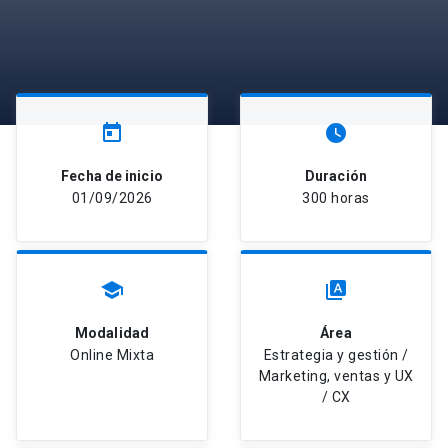
today
watch_later
Fecha de inicio
Duración
01/09/2026
300 horas
school
type_specimen
Modalidad
Área
Online Mixta
Estrategia y gestión /
Marketing, ventas y UX
/ CX