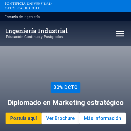
Saltar
al
contenido
Escuela de Ingeniería
Ingeniería Industrial
menu
Educación Continua y Postgrados
30% DCTO
Diplomado en Marketing estratégico
Postula aquí
Ver Brochure
Más información