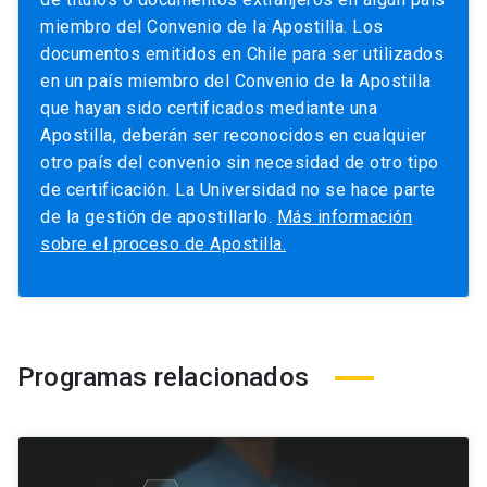
miembro del Convenio de la Apostilla. Los
documentos emitidos en Chile para ser utilizados
en un país miembro del Convenio de la Apostilla
que hayan sido certificados mediante una
Apostilla, deberán ser reconocidos en cualquier
otro país del convenio sin necesidad de otro tipo
de certificación. La Universidad no se hace parte
de la gestión de apostillarlo.
Más información
sobre el proceso de Apostilla.
Programas relacionados