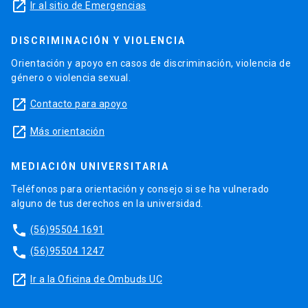
launch
Ir al sitio de Emergencias
DISCRIMINACIÓN Y VIOLENCIA
Orientación y apoyo en casos de discriminación, violencia de
género o violencia sexual.
launch
Contacto para apoyo
launch
Más orientación
MEDIACIÓN UNIVERSITARIA
Teléfonos para orientación y consejo si se ha vulnerado
alguno de tus derechos en la universidad.
phone
(56)95504 1691
phone
(56)95504 1247
launch
Ir a la Oficina de Ombuds UC