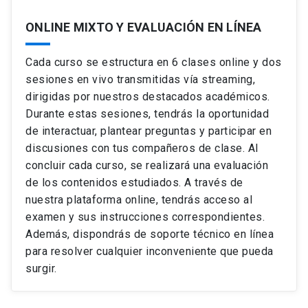
El ambiente global: tratados y acuerdos
El estado del arte global y los Objetivos de
internacionales
ONLINE MIXTO Y EVALUACIÓN EN LÍNEA
desarrollo sustentable (ODS). Los criterios ASG en
la empresa. Otros modelos de buena empresa a
nivel nacional y Estrategias de Sostenibilidad
Cada curso se estructura en 6 clases online y dos
Empresarial. Problemas sociales y desafíos para
la empresa.
Más allá del marco regulatorio
sesiones en vivo transmitidas vía streaming,
dirigidas por nuestros destacados académicos.
Un imperativo ético
Herramientas para la gestión ambiental
Durante estas sesiones, tendrás la oportunidad
Acciones voluntarias de las empresas (¡iniciativa
de interactuar, plantear preguntas y participar en
propia!)
Ver ficha del curso
discusiones con tus compañeros de clase. Al
concluir cada curso, se realizará una evaluación
de los contenidos estudiados. A través de
nuestra plataforma online, tendrás acceso al
Ver ficha del curso
examen y sus instrucciones correspondientes.
Además, dispondrás de soporte técnico en línea
para resolver cualquier inconveniente que pueda
surgir.