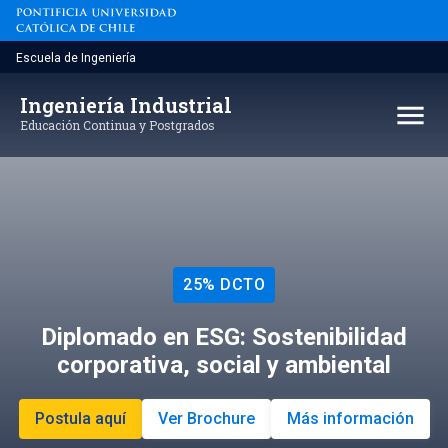
Saltar
al
contenido
Escuela de Ingeniería
Ingeniería Industrial
menu
Educación Continua y Postgrados
25% DCTO
Diplomado en ESG: Sostenibilidad
corporativa, social y ambiental
Postula aquí
Ver Brochure
Más información