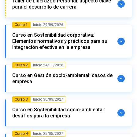
Taller de Liderazgo Personal: aspecto clave
para el desarrollo de carrera
Curso 1
Inicio 29/09/2026
Inicio: 01/09/2026
Término: 29/09/2026
Curso en Sostenibilidad corporativa:
Contenido
Elementos normativos y prácticos para su
integración efectiva en la empresa
Liderazgo y gestión personal
Curso 2
Inicio 24/11/2026
Importancia del autoconocimiento y la gestión
Inicio: 29/09/2026
Término: 24/11/2026
personal
Curso en Gestión socio-ambiental: casos de
Manejo del tiempo
Resultado de aprendizaje
empresa
Manejo del estrés
Aplicar los elementos normativos y prácticos de
la sostenibilidad corporativa.
Curso 3
Inicio 30/03/2027
Inicio: 24/11/2026
Término: 19/01/2027
Gestión emocional y capital psicológico
Curso en Sostenibilidad socio-ambiental:
Resultado de aprendizaje
desafíos para la empresa
Importancia de las emociones en el
Profesores
funcionamiento humano
Aplicar estrategias de desarrollo sostenible,
Estrategias de gestión emocional
Profesor Juan Eduardo Ibáñez
considerando el análisis de indicadores ESG en
Curso 4
Inicio 25/05/2027
Capital psicológico (autoeficacia, optimismo,