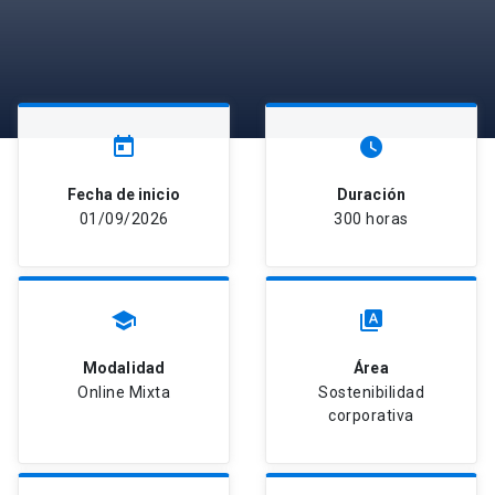
today
watch_later
Fecha de inicio
Duración
01/09/2026
300 horas
school
type_specimen
Modalidad
Área
Online Mixta
Sostenibilidad
corporativa