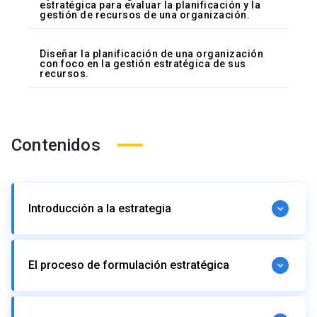
estratégica para evaluar la planificación y la
gestión de recursos de una organización.
Diseñar la planificación de una organización
con foco en la gestión estratégica de sus
recursos.
Contenidos
Introducción a la estrategia
El entorno de los negocios que enfrentamos en la
El proceso de formulación estratégica
actualidad
¿Tendremos que hacer estrategias en un mundo tan
cambiante como el actual?
Definición de estrategia
Proceso clásico de definición e implementación de