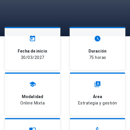
today
watch_later
Fecha de inicio
Duración
30/03/2027
75 horas
school
type_specimen
Modalidad
Área
Online Mixta
Estrategia y gestión
import_contacts
attach_money