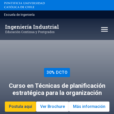
Saltar
al
contenido
Escuela de Ingeniería
Ingeniería Industrial
menu
Educación Continua y Postgrados
30% DCTO
Curso en Técnicas de planificación
estratégica para la organización
Postula aquí
Ver Brochure
Más información