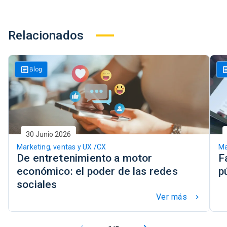
Relacionados
article
art
Blog
30 Junio 2026
Marketing, ventas y UX /CX
Ma
De entretenimiento a motor
F
económico: el poder de las redes
p
sociales
Ver más
keyboard_arrow_right