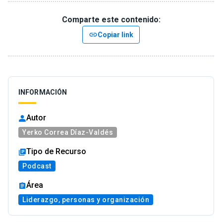
Comparte este contenido:
link
Copiar link
INFORMACIÓN
Autor
Yerko Correa Díaz-Valdés
Tipo de Recurso
Podcast
Área
Liderazgo, personas y organización