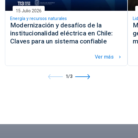
15 Julio 2026
Energía y recursos naturales
Li
Modernización y desafíos de la
M
institucionalidad eléctrica en Chile:
g
Claves para un sistema confiable
m
Ver más
keyboard_arrow_right
1/3