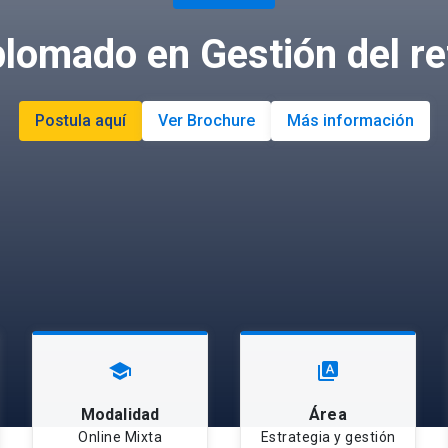
plomado en Gestión del ret
Postula aquí
Ver Brochure
Más información
school
type_specimen
Modalidad
Área
Online Mixta
Estrategia y gestión