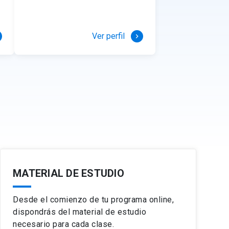
el consumidor.
ndo.
as negociaciones.
Universidad Compl
Madrid, Madrid, Es
Ver perfil
keyboard_arrow_right
n el diseño de experiencias
s y comunicación.
 decisiones.
nipulación algorítmica, IA y transparencia.
MATERIAL DE ESTUDIO
Desde el comienzo de tu programa online,
dispondrás del material de estudio
necesario para cada clase.