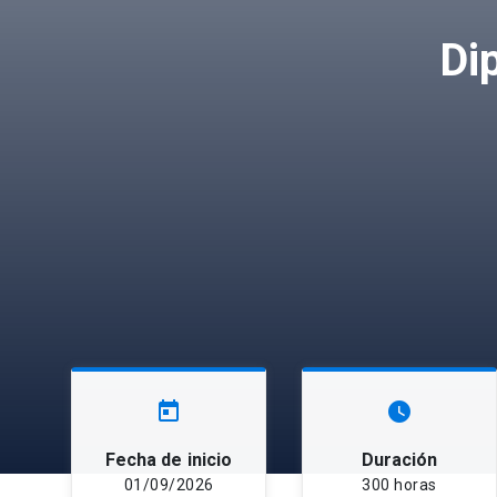
Di
today
watch_later
Fecha de inicio
Duración
01/09/2026
300 horas