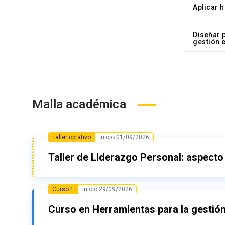
Aplicar 
Diseñar p
gestión e
Malla académica
Taller optativo
Inicio 01/09/2026
Taller de Liderazgo Personal: aspecto 
Curso 1
Inicio 29/09/2026
Inicio: 01/09/2026
Término: 29/09/2026
Curso en Herramientas para la gestión 
Contenido