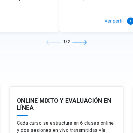
emociones.
Medición de la experiencia d
Dashboards o cuadros de ma
Preparación estratégica de l
CRMs y uso de datos.
Preparación Básica.
erdad.
Preparación avanzada.
 de la verdad.
Ver perfil
keyboard_arrow_right
liente
Ética y responsabilidad e
1/2
oints.
Ética en marketing, producto
Metodologías para la toma de
 de compra.
Asimetrías de información, ma
ada. Algunos ejemplos.
Consumidor ético.
ONLINE MIXTO Y EVALUACIÓN EN
LÍNEA
Cada curso se estructura en 6 clases online
y dos sesiones en vivo transmitidas vía