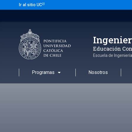
Saltar
Ir al sitio UC
al
contenido
Ingenier
Educación Con
Escuela de Ingenierí
arrow_drop_down
Programas
Nosotros