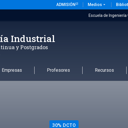
ADMISIÓN
Medios
arrow_drop_down
Biblio
Escuela de Ingeniería
ía Industrial
tinua y Postgrados
a
Empresas
Profesores
Recursos
30% DCTO