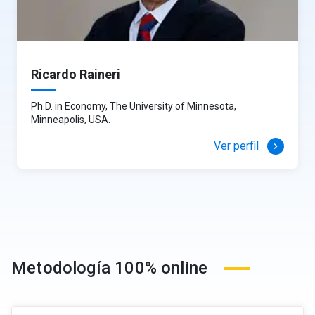
Ricardo Raineri
Ph.D. in Economy, The University of Minnesota,
Minneapolis, USA.
Ver perfil
keyboard_arrow_right
Metodología 100% online