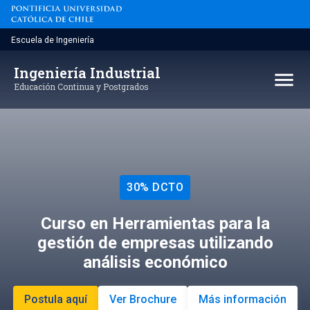
Saltar
al
contenido
Escuela de Ingeniería
Ingeniería Industrial
menu
Educación Continua y Postgrados
30% DCTO
Curso en Herramientas para la
gestión de empresas utilizando
análisis económico
Postula aquí
Ver Brochure
Más información