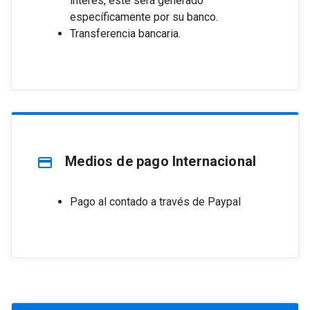
interés, este será generado
específicamente por su banco.
Transferencia bancaria.
Medios de pago Internacional
credit_card
Pago al contado a través de Paypal