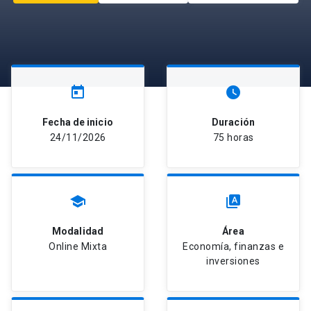
today
watch_later
Fecha de inicio
Duración
24/11/2026
75 horas
school
type_specimen
Modalidad
Área
Online Mixta
Economía, finanzas e
inversiones