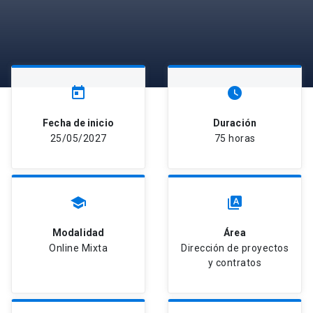
today
watch_later
Fecha de inicio
Duración
25/05/2027
75 horas
school
type_specimen
Modalidad
Área
Online Mixta
Dirección de proyectos
y contratos