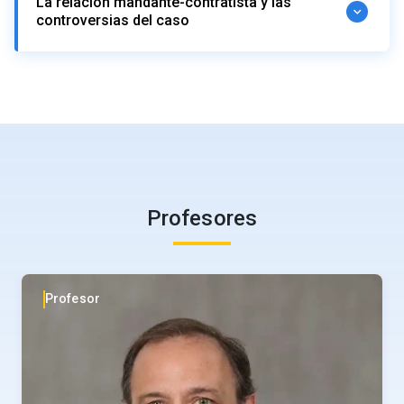
La relación mandante-contratista y las
Estudio de casos.
El impacto en la Gestión de Contratos.
controversias del caso
Estudio de Casos.
Nuevos escenarios y modelos para la materialización
de proyectos.
Las controversias al interior de los contratos.
El caso de las Concesiones de Obra Pública.
Los impactos de las controversias en la gestión de los
La Segunda Generación de Concesiones.
contratos.
La resolución temprana de controversias.
Discusión de casos.
El Equilibrio Económico de los contratos.
Estudio de casos.
Profesores
Profesor