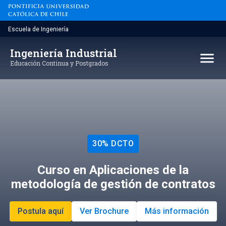
Saltar
al
contenido
Escuela de Ingeniería
Ingeniería Industrial
menu
Educación Continua y Postgrados
30% DCTO
Curso en Aplicaciones de la
metodología de gestión de contratos
Postula aquí
Ver Brochure
Más información