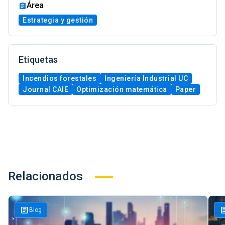
Área
Estrategia y gestión
Etiquetas
Incendios forestales
Ingeniería Industrial UC
Journal CAIE
Optimización matemática
Paper
Relacionados
article
art
Blog