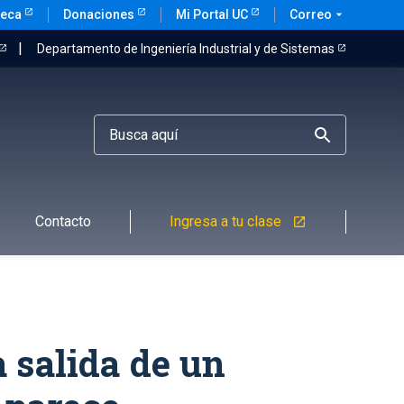
teca
Donaciones
Mi Portal UC
Correo
arrow_drop_down
Departamento de Ingeniería Industrial y de Sistemas
Contacto
Ingresa a tu clase
launch
a salida de un