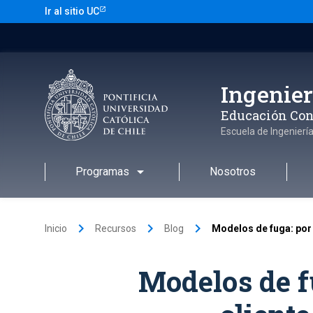
Saltar
Ir al sitio UC
al
contenido
Ingenier
Educación Con
Escuela de Ingenierí
arrow_drop_down
Programas
Nosotros
keyboard_arrow_right
keyboard_arrow_right
keyboard_arrow_right
Inicio
Recursos
Blog
Modelos de fuga: por q
Modelos de fu