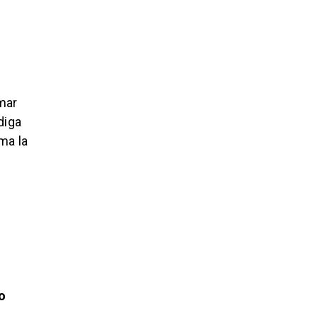
mar
diga
ma la
o