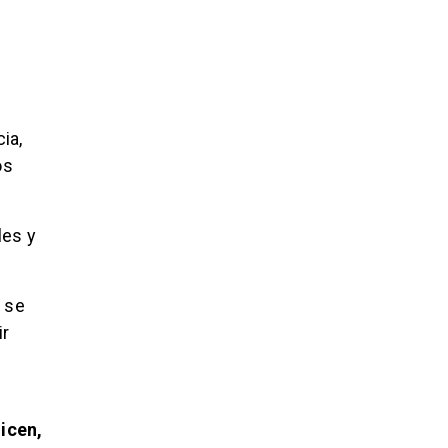
ia,
os
les y
 se
ir
icen,