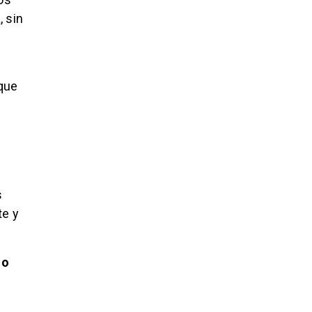
, sin
que
s
te y
do