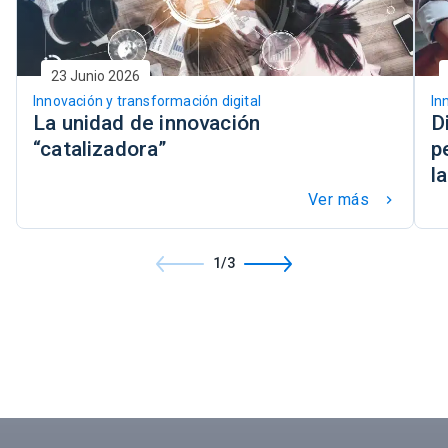
23 Junio 2026
Innovación y transformación digital
In
La unidad de innovación
D
“catalizadora”
p
l
Ver más
keyboard_arrow_right
1/3