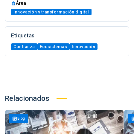
Área
Innovación y transformación digital
Etiquetas
Confianza
Ecosistemas
Innovación
Relacionados
article
art
Blog