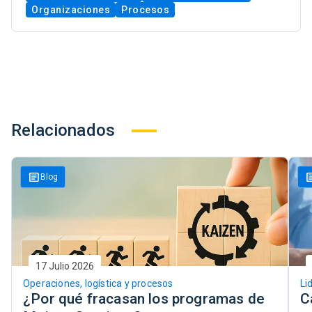
Organizaciones
Procesos
Relacionados
article
art
Blog
17 Julio 2026
Operaciones, logística y procesos
¿Por qué fracasan los programas de
C