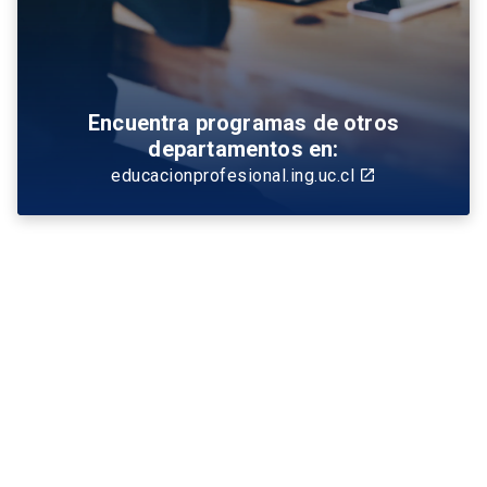
Encuentra programas de otros
departamentos en:
educacionprofesional.ing.uc.cl
launch