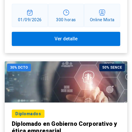
01/09/2026
300 horas
Online Mixta
Ver detalle
30% DCTO
50% SENCE
Diplomados
Diplomado en Gobierno Corporativo y
ética empresarial