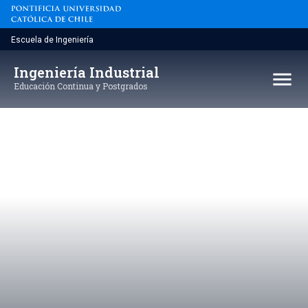
Saltar
al
contenido
Escuela de Ingeniería
Sostenibilidad
Ingeniería Industrial
menu
corporativa
Educación Continua y Postgrados
Sostenibilidad empresarial corporativa