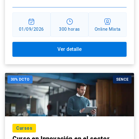
01/09/2026
300 horas
Online Mixta
Ver detalle
30% DCTO
SENCE
Cursos
Curso en Innovación en el sector