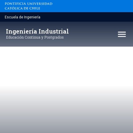
Saltar
al
contenido
Escuela de Ingeniería
Innovación y
Ingeniería Industrial
menu
transformación digital
Educación Continua y Postgrados
Transformación Digital e Innovación