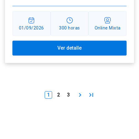
01/09/2026
300 horas
Online Mixta
Ver detalle
keyboard_arrow_right
last_page
1
2
3